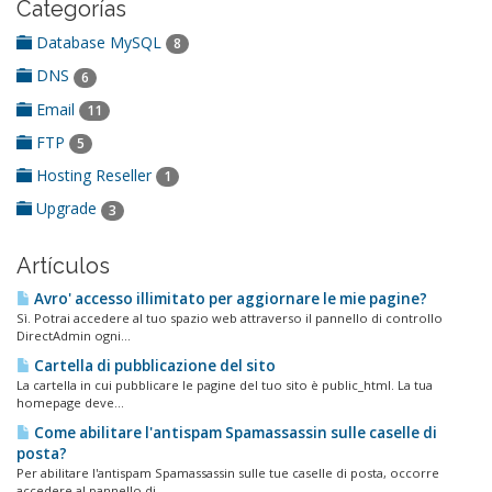
Categorías
Database MySQL
8
DNS
6
Email
11
FTP
5
Hosting Reseller
1
Upgrade
3
Artículos
Avro' accesso illimitato per aggiornare le mie pagine?
Sì. Potrai accedere al tuo spazio web attraverso il pannello di controllo
DirectAdmin ogni...
Cartella di pubblicazione del sito
La cartella in cui pubblicare le pagine del tuo sito è public_html. La tua
homepage deve...
Come abilitare l'antispam Spamassassin sulle caselle di
posta?
Per abilitare l'antispam Spamassassin sulle tue caselle di posta, occorre
accedere al pannello di...