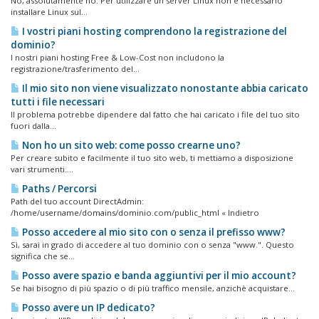
No, assolutamente no. Per utilizzare un server Linux non è necessario
installare Linux sul...
I vostri piani hosting comprendono la registrazione del
dominio?
I nostri piani hosting Free & Low-Cost non includono la
registrazione/trasferimento del...
Il mio sito non viene visualizzato nonostante abbia caricato
tutti i file necessari
Il problema potrebbe dipendere dal fatto che hai caricato i file del tuo sito
fuori dalla...
Non ho un sito web: come posso crearne uno?
Per creare subito e facilmente il tuo sito web, ti mettiamo a disposizione
vari strumenti....
Paths / Percorsi
Path del tuo account DirectAdmin:
/home/username/domains/dominio.com/public_html « Indietro
Posso accedere al mio sito con o senza il prefisso www?
Sì, sarai in grado di accedere al tuo dominio con o senza "www.". Questo
significa che se...
Posso avere spazio e banda aggiuntivi per il mio account?
Se hai bisogno di più spazio o di più traffico mensile, anzichè acquistare...
Posso avere un IP dedicato?