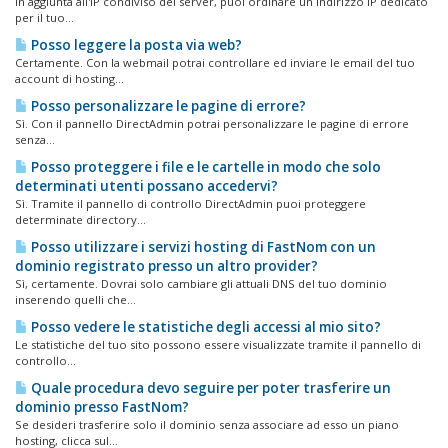
In aggiunta all'IP condiviso del server, puoi ordinare un indirizzo IP dedicato
per il tuo...
Posso leggere la posta via web?
Certamente. Con la webmail potrai controllare ed inviare le email del tuo
account di hosting...
Posso personalizzare le pagine di errore?
Sì. Con il pannello DirectAdmin potrai personalizzare le pagine di errore
senza...
Posso proteggere i file e le cartelle in modo che solo
determinati utenti possano accedervi?
Sì. Tramite il pannello di controllo DirectAdmin puoi proteggere
determinate directory...
Posso utilizzare i servizi hosting di FastNom con un
dominio registrato presso un altro provider?
Sì, certamente. Dovrai solo cambiare gli attuali DNS del tuo dominio
inserendo quelli che...
Posso vedere le statistiche degli accessi al mio sito?
Le statistiche del tuo sito possono essere visualizzate tramite il pannello di
controllo...
Quale procedura devo seguire per poter trasferire un
dominio presso FastNom?
Se desideri trasferire solo il dominio senza associare ad esso un piano
hosting, clicca sul...