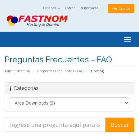
Español
Entrar
Registrarse
Ver Carrito
Togg
navig
Preguntas Frecuentes - FAQ
Administración
Preguntas Frecuentes - FAQ
Hosting
Categorías