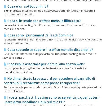
Cosa e' un sottodominio?
E' un indirizzo Internet del tipo http://sottodominio.tuodominio.com. I
sottodomini sono utili...
Cosa si intende per traffico mensile illimitato?
Sui nostri piani hosting Pro Personal, Premium e Professional il traffico
mensile è senza...
Cosa sono i puntamenti/alias di dominio?
I puntamenti/alias di dominio sono nomi di dominio alternativi che possono
essere usati per un...
Cosa succede se supero il traffico mensile disponibile?
Se superi il traffico mensile previsto dal tuo piano hosting, ti inviamo un
avviso e potrai...
E' possibile associare piu' domini allo spazio web?
I nostri piani hosting Premium e Professional sono frazionabili e
multidominio, cioè su...
Ho dimenticato la password per accedere al pannello di
controllo DirectAdmin: come posso recuperarla?
Per resettare la password del pannello DirectAdmin segui questa procedura:
Entra nell'Area...
I vostri pacchetti hosting sono su server Linux: per poterli
usare devo installare Linux sul mio PC?