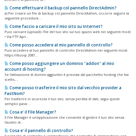
Come effettuare il backup col pannello DirectAdmin?
a) Per creare un file di backup col pannello DirectAdmin, occorre seguire la
seguente procedura:...
Come faccio a caricare il mio sito su Internet?
Puoi caricare (upload) i file del tuo sito sul tuo spazio web nei seguenti modi:
• Via FTP Apri...
Come posso accedere al mio pannello di controllo?
Puoi accedere al tuo pannello di controllo DirectAdmin nei seguenti modi:
https://iltuoip:2087...
Come posso aggiungere un dominio "addon" al mio
account di hosting?
Se l'attivazione di domini aggiuntivi è prevista dal pacchetto hosting che hai
scelto,...
Come posso trasferire il mio sito dal vecchio provider a
FastNom?
Per trasferire in sicurezza il tuo sito, senza perdita di dati, segui questi
semplici passi:...
Cosa e' il File Manager?
Il File Manager è un'applicazione che consente di gestire il tuo sito senza
l'ausilio di...
Cosa e' il pannello di controllo?
Il pannello di controllo è un'interfaccia che permette di amministrare con...