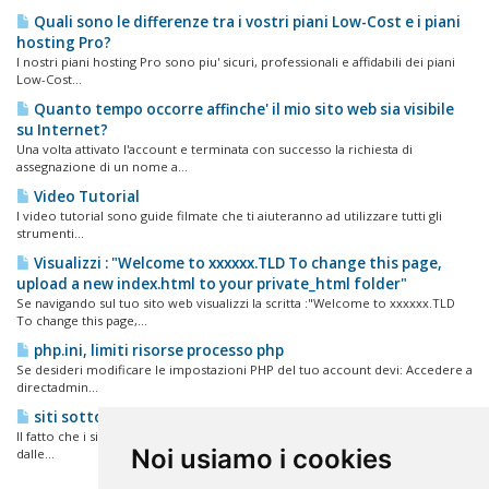
Quali sono le differenze tra i vostri piani Low-Cost e i piani
hosting Pro?
I nostri piani hosting Pro sono piu' sicuri, professionali e affidabili dei piani
Low-Cost...
Quanto tempo occorre affinche' il mio sito web sia visibile
su Internet?
Una volta attivato l'account e terminata con successo la richiesta di
assegnazione di un nome a...
Video Tutorial
I video tutorial sono guide filmate che ti aiuteranno ad utilizzare tutti gli
strumenti...
Visualizzi : "Welcome to xxxxxx.TLD To change this page,
upload a new index.html to your private_html folder"
Se navigando sul tuo sito web visualizzi la scritta :"Welcome to xxxxxx.TLD
To change this page,...
php.ini, limiti risorse processo php
Se desideri modificare le impostazioni PHP del tuo account devi: Accedere a
directadmin...
siti sotto attacco
Il fatto che i siti web siano hackerati dipende dai contenuti dei siti stessi, non
Noi usiamo i cookies
dalle...