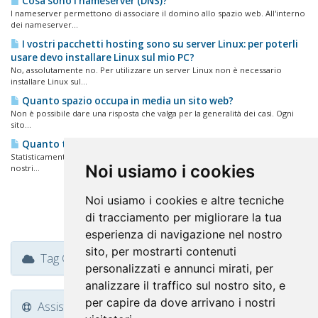
Cosa sono i nameserver (DNS)?
I nameserver permettono di associare il domino allo spazio web. All'interno
dei nameserver...
I vostri pacchetti hosting sono su server Linux: per poterli
usare devo installare Linux sul mio PC?
No, assolutamente no. Per utilizzare un server Linux non è necessario
installare Linux sul...
Quanto spazio occupa in media un sito web?
Non è possibile dare una risposta che valga per la generalità dei casi. Ogni
sito...
Quanto traffico consuma mediamente un sito web?
Statisticamente più del 90% dei siti web non supera 2 GB di traffico mensile. I
Noi usiamo i cookies
nostri...
Noi usiamo i cookies e altre tecniche
di tracciamento per migliorare la tua
esperienza di navigazione nel nostro
sito, per mostrarti contenuti
Tag Cloud
personalizzati e annunci mirati, per
analizzare il traffico sul nostro sito, e
per capire da dove arrivano i nostri
Assistenza