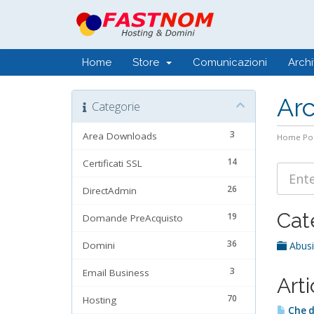
Home
Store
Comunicazioni
Arch
Ar
Categorie
3
Area Downloads
Home Por
14
Certificati SSL
26
DirectAdmin
Cat
19
Domande PreAcquisto
36
Domini
Abus
3
Email Business
Arti
70
Hosting
Che di