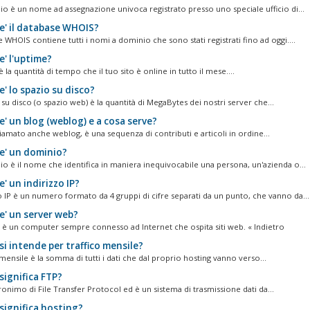
o è un nome ad assegnazione univoca registrato presso uno speciale ufficio di...
e' il database WHOIS?
e WHOIS contiene tutti i nomi a dominio che sono stati registrati fino ad oggi....
e' l'uptime?
 la quantità di tempo che il tuo sito è online in tutto il mese....
' lo spazio su disco?
su disco (o spazio web) è la quantità di MegaBytes dei nostri server che...
' un blog (weblog) e a cosa serve?
hiamato anche weblog, è una sequenza di contributi e articoli in ordine...
e' un dominio?
o è il nome che identifica in maniera inequivocabile una persona, un'azienda o...
' un indirizzo IP?
zo IP è un numero formato da 4 gruppi di cifre separati da un punto, che vanno da...
e' un server web?
 è un computer sempre connesso ad Internet che ospita siti web. « Indietro
i intende per traffico mensile?
o mensile è la somma di tutti i dati che dal proprio hosting vanno verso...
significa FTP?
ronimo di File Transfer Protocol ed è un sistema di trasmissione dati da...
significa hosting?