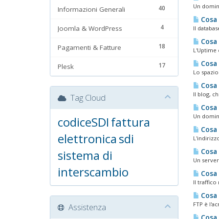
Un domini
40
Informazioni Generali
Cosa 
4
Joomla & WordPress
Il databas
Cosa 
18
Pagamenti & Fatture
L'Uptime è
Cosa e
17
Plesk
Lo spazio 
Cosa e
Il blog, c
Tag Cloud
Cosa 
Un domini
codiceSDI
fattura
Cosa e
elettronica
sdi
L'indiriz
sistema di
Cosa 
Un server
interscambio
Cosa s
Il traffic
Cosa 
FTP è l'ac
Assistenza
Cosa 