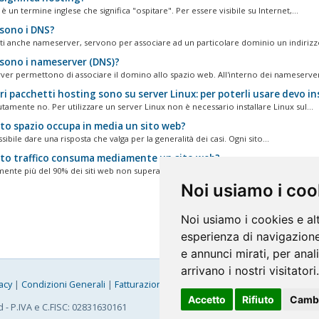
è un termine inglese che significa "ospitare". Per essere visibile su Internet,...
sono i DNS?
tti anche nameserver, servono per associare ad un particolare dominio un indirizzo
sono i nameserver (DNS)?
ver permettono di associare il domino allo spazio web. All'interno dei nameserver
ri pacchetti hosting sono su server Linux: per poterli usare devo in
tamente no. Per utilizzare un server Linux non è necessario installare Linux sul...
o spazio occupa in media un sito web?
ibile dare una risposta che valga per la generalità dei casi. Ogni sito...
o traffico consuma mediamente un sito web?
mente più del 90% dei siti web non supera 2 GB di traffico mensile. I nostri...
Noi usiamo i coo
Noi usiamo i cookies e al
esperienza di navigazione
e annunci mirati, per anal
arrivano i nostri visitatori.
acy
|
Condizioni Generali
|
Fatturazione Elettronica
|
Mappa
Accetto
Rifiuto
Cambi
d - P.IVA e C.FISC: 02831630161