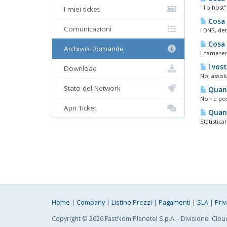
"To host" 
I miei ticket
Cosa 
Comunicazioni
I DNS, de
Cosa 
Archivio Domande
I nameser
I vost
Download
No, assolu
Stato del Network
Quant
Non è poss
Apri Ticket
Quant
Statistica
Home
|
Company
|
Listino Prezzi
|
Pagamenti
|
SLA
|
Priv
Copyright © 2026 FastNom Planetel S.p.A. - Divisione .Clou