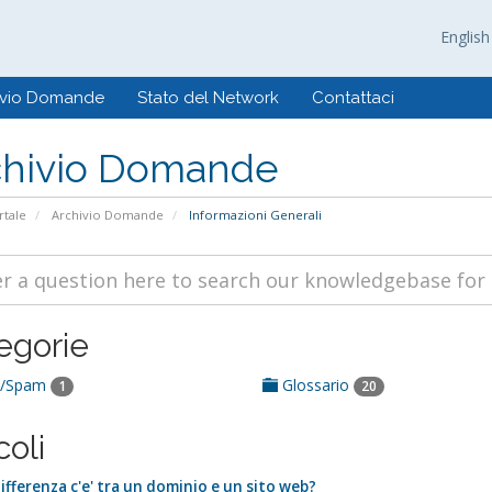
Englis
ivio Domande
Stato del Network
Contattaci
chivio Domande
tale
Archivio Domande
Informazioni Generali
egorie
i/Spam
Glossario
1
20
coli
fferenza c'e' tra un dominio e un sito web?