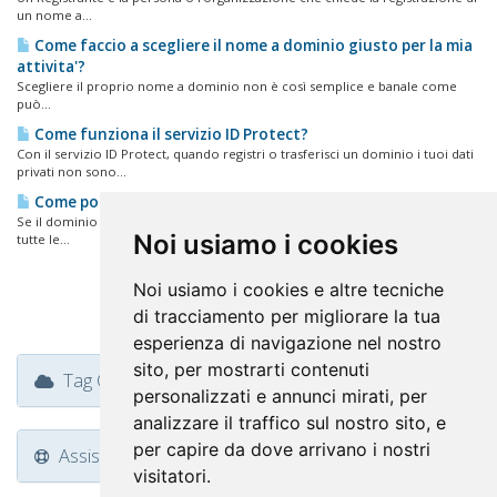
un nome a...
Come faccio a scegliere il nome a dominio giusto per la mia
attivita'?
Scegliere il proprio nome a dominio non è così semplice e banale come
può...
Come funziona il servizio ID Protect?
Con il servizio ID Protect, quando registri o trasferisci un dominio i tuoi dati
privati non sono...
Come posso gestire i domini che ho comprato da FastNom?
Se il dominio è associato ad un piano hosting, potrai gestire il tuo dominio e
Noi usiamo i cookies
tutte le...
Noi usiamo i cookies e altre tecniche
di tracciamento per migliorare la tua
esperienza di navigazione nel nostro
sito, per mostrarti contenuti
Tag Cloud
personalizzati e annunci mirati, per
analizzare il traffico sul nostro sito, e
per capire da dove arrivano i nostri
Assistenza
visitatori.