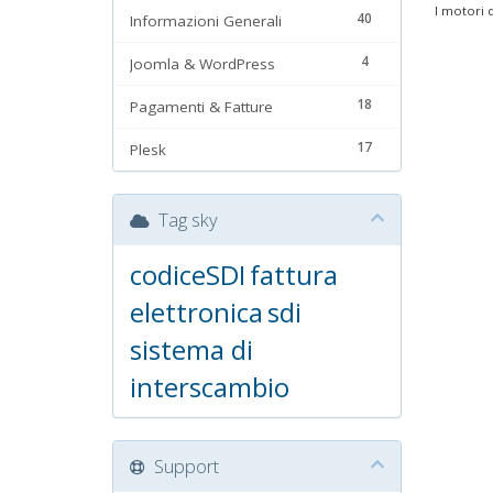
I motori d
40
Informazioni Generali
4
Joomla & WordPress
18
Pagamenti & Fatture
17
Plesk
Tag sky
codiceSDI
fattura
elettronica
sdi
sistema di
interscambio
Support