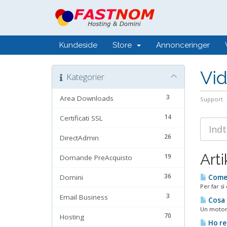
Kundeside
Store
Annonceringer
Vi
Kategorier
3
Area Downloads
Support
14
Certificati SSL
26
DirectAdmin
Arti
19
Domande PreAcquisto
36
Domini
Come p
Per far sì
3
Email Business
Cosa s
Un motore 
70
Hosting
Ho reg