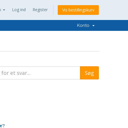
k
Log ind
Register
Vis bestillingskurv
Konto
e'?