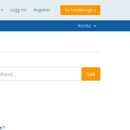
n
Logg inn
Registrer
Se handlevogn »
Konto
e'?