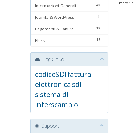
I motori d
40
Informazioni Generali
4
Joomla & WordPress
18
Pagamenti & Fatture
17
Plesk
Tag Cloud
codiceSDI
fattura
elettronica
sdi
sistema di
interscambio
Support