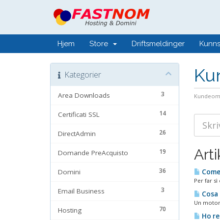
Hjem
Store
Driftsmeldinger
Kunn
Ku
Kategorier
3
Area Downloads
Kundeom
14
Certificati SSL
26
DirectAdmin
Arti
19
Domande PreAcquisto
36
Domini
Come p
Per far sì
3
Email Business
Cosa s
Un motore 
70
Hosting
Ho reg