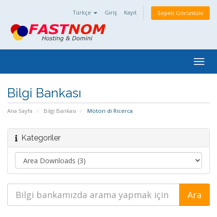
Türkçe
Giriş
Kayıt
Sepeti Görüntüle
Togg
navig
Bilgi Bankası
Ana Sayfa
Bilgi Bankası
Motori di Ricerca
Kategoriler