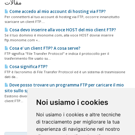
مقالات
Come accedo al mio account di hosting via FTP?
Per connetterti al tuo account di hosting via FTP, occorre innanzitutto
scaricare un client FTP....
Cosa devo inserire alla voce HOST del mio client FTP?
Se il tuo dominio è mionome.com, alla voce HOST dovrai inserire
ftp.mionome.com «...
Cosa e' un client FTP? A cosa serve?
FTP significa "File Transfer Protocol" e indica il protocollo per il
trasferimento file usato su...
Cosa significa FTP?
FTP è l'acronimo di File Transfer Protocol ed è un sistema di trasmissione
dati da...
Dove posso trovare un programma FTP per caricare il mio
sito sullo spazio web?
Esistono diversi client FTP scaricabili gratuitamente. Trovi una selezione di
Noi usiamo i cookies
client FTP...
Noi usiamo i cookies e altre tecniche
di tracciamento per migliorare la tua
esperienza di navigazione nel nostro