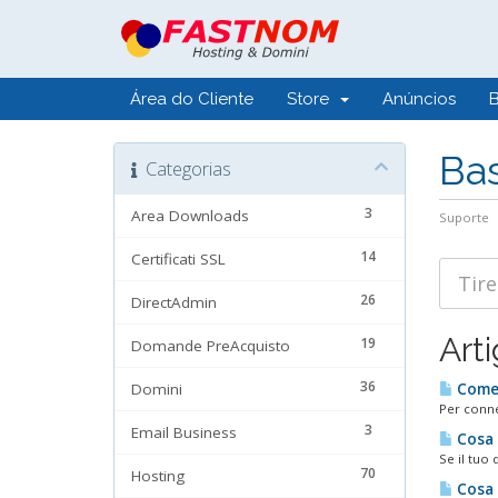
Área do Cliente
Store
Anúncios
Ba
Categorias
3
Area Downloads
Suporte
14
Certificati SSL
26
DirectAdmin
Art
19
Domande PreAcquisto
36
Domini
Come 
Per connet
3
Email Business
Cosa d
Se il tuo
70
Hosting
Cosa e