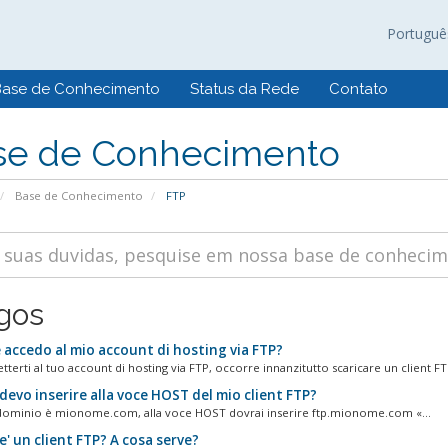
Portugu
Base de Conhecimento
Status da Rede
Contato
se de Conhecimento
Base de Conhecimento
FTP
igos
accedo al mio account di hosting via FTP?
terti al tuo account di hosting via FTP, occorre innanzitutto scaricare un client FTP
evo inserire alla voce HOST del mio client FTP?
 dominio è mionome.com, alla voce HOST dovrai inserire ftp.mionome.com «...
' un client FTP? A cosa serve?