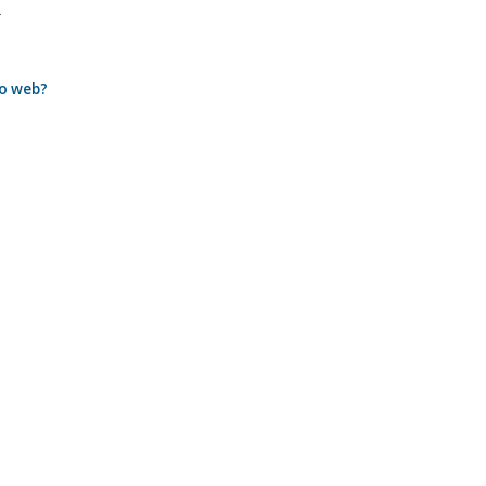
.
io web?