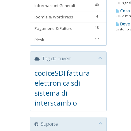
FTP signif
40
Informazioni Generali
Cosa 
4
FTP è l'ac
Joomla & WordPress
Dove 
18
Pagamenti & Fatture
Esistono d
17
Plesk
Tag da núvem
codiceSDI
fattura
elettronica
sdi
sistema di
interscambio
Suporte