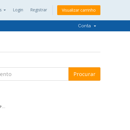
ês
Login
Registrar
Visualizar carrinho
Conta
....