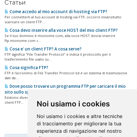
Статьи
Come accedo al mio account di hosting via FTP?
Per connetterti al tuo account di hosting via FTP, occorre innanzitutto
scaricare un client FTP....
Cosa devo inserire alla voce HOST del mio client FTP?
Se il tuo dominio è mionome.com, alla voce HOST dovrai inserire
ftp.mionome.com «...
Cosa e' un client FTP? A cosa serve?
FTP significa "File Transfer Protocol" e indica il protocollo per il
trasferimento file usato su...
Cosa significa FTP?
FTP è l'acronimo di File Transfer Protocol ed è un sistema di trasmissione
dati da...
Dove posso trovare un programma FTP per caricare il mio
sito sullo spazio web?
Esistono diversi client FTP scaricabili gratuitamente. Trovi una selezione di
Noi usiamo i cookies
client FTP...
Noi usiamo i cookies e altre tecniche
di tracciamento per migliorare la tua
esperienza di navigazione nel nostro